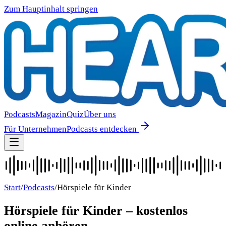
Zum Hauptinhalt springen
Podcasts
Magazin
Quiz
Über uns
Für Unternehmen
Podcasts entdecken
Start
/
Podcasts
/
Hörspiele für Kinder
Hörspiele für Kinder
– kostenlos
online anhören