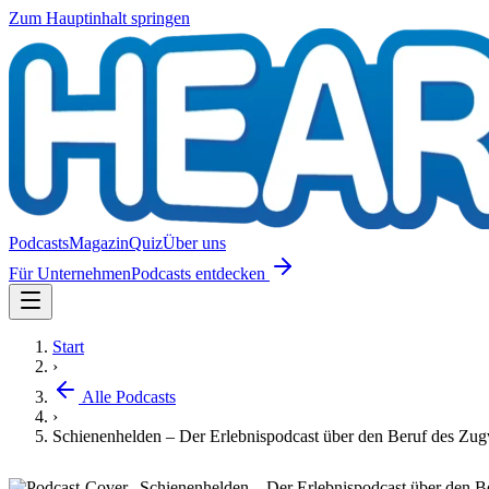
Zum Hauptinhalt springen
Podcasts
Magazin
Quiz
Über uns
Für Unternehmen
Podcasts entdecken
Start
›
Alle Podcasts
›
Schienenhelden – Der Erlebnispodcast über den Beruf des Zug