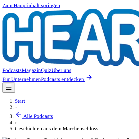
Zum Hauptinhalt springen
Podcasts
Magazin
Quiz
Über uns
Für Unternehmen
Podcasts entdecken
Start
›
Alle Podcasts
›
Geschichten aus dem Märchenschloss