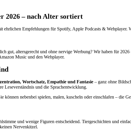
r 2026 – nach Alter sortiert
 mit ehrlichen Empfehlungen für Spotify, Apple Podcasts & Webplayer. 
klich gut, altersgerecht und ohne nervige Werbung? Wir haben für 2026 
s, Amazon Music und den Webplayer.
ind
entration, Wortschatz, Empathie und Fantasie
– ganz ohne Bildsch
ere Leseverständnis und die Sprachentwicklung.
e können nebenbei spielen, malen, kuscheln oder einschlafen – die Geschi
ählstimme und wenige Figuren entscheidend. Tiergeschichten und einfa
keinen Nervenkitzel.