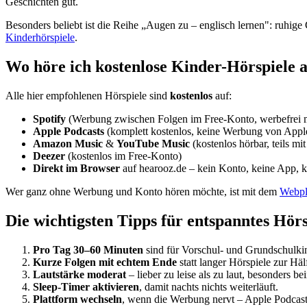
Geschichten gut.
Besonders beliebt ist die Reihe „Augen zu – englisch lernen": ruhig
Kinderhörspiele
.
Wo höre ich kostenlose Kinder-Hörspiele 
Alle hier empfohlenen Hörspiele sind
kostenlos
auf:
Spotify
(Werbung zwischen Folgen im Free-Konto, werbefrei 
Apple Podcasts
(komplett kostenlos, keine Werbung von Apple
Amazon Music
&
YouTube Music
(kostenlos hörbar, teils m
Deezer
(kostenlos im Free-Konto)
Direkt im Browser
auf hearooz.de – kein Konto, keine App, k
Wer ganz ohne Werbung und Konto hören möchte, ist mit dem
Webpl
Die wichtigsten Tipps für entspanntes Hör
Pro Tag 30–60 Minuten
sind für Vorschul- und Grundschulkin
Kurze Folgen mit echtem Ende
statt langer Hörspiele zur Hälf
Lautstärke moderat
– lieber zu leise als zu laut, besonders b
Sleep-Timer aktivieren
, damit nachts nichts weiterläuft.
Plattform wechseln
, wenn die Werbung nervt – Apple Podca