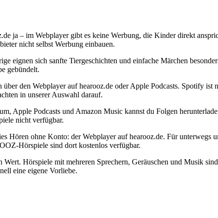
de ja – im Webplayer gibt es keine Werbung, die Kinder direkt anspri
bieter nicht selbst Werbung einbauen.
ige eignen sich sanfte Tiergeschichten und einfache Märchen besonder
pe gebündelt.
 über den Webplayer auf hearooz.de oder Apple Podcasts. Spotify ist n
achten in unserer Auswahl darauf.
um, Apple Podcasts und Amazon Music kannst du Folgen herunterladen 
iele nicht verfügbar.
es Hören ohne Konto: der Webplayer auf hearooz.de. Für unterwegs u
OOZ-Hörspiele sind dort kostenlos verfügbar.
n Wert. Hörspiele mit mehreren Sprechern, Geräuschen und Musik sind
ell eine eigene Vorliebe.