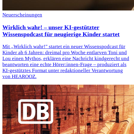
Neuerscheinungen
Wirklich wahr! – unser KI-gestützter
Wissenspodcast für neugierige Kinder startet
Mit „Wirklich wahr!" startet ein neuer Wissenspodcast für
Kinder ab 6 Jahren: dreimal pro Woche entlarven Toni und
Lou einen Mythos, erklären eine Nachricht kindgerecht und
beantworten eine echte Hörer:innen-Frage – produziert als
KI-gestütztes Format unter redaktioneller Verantwortung
von HEAROOZ.