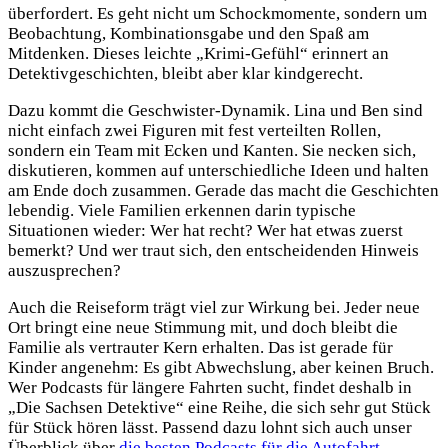
überfordert. Es geht nicht um Schockmomente, sondern um
Beobachtung, Kombinationsgabe und den Spaß am
Mitdenken. Dieses leichte „Krimi-Gefühl“ erinnert an
Detektivgeschichten, bleibt aber klar kindgerecht.
Dazu kommt die Geschwister-Dynamik. Lina und Ben sind
nicht einfach zwei Figuren mit fest verteilten Rollen,
sondern ein Team mit Ecken und Kanten. Sie necken sich,
diskutieren, kommen auf unterschiedliche Ideen und halten
am Ende doch zusammen. Gerade das macht die Geschichten
lebendig. Viele Familien erkennen darin typische
Situationen wieder: Wer hat recht? Wer hat etwas zuerst
bemerkt? Und wer traut sich, den entscheidenden Hinweis
auszusprechen?
Auch die Reiseform trägt viel zur Wirkung bei. Jeder neue
Ort bringt eine neue Stimmung mit, und doch bleibt die
Familie als vertrauter Kern erhalten. Das ist gerade für
Kinder angenehm: Es gibt Abwechslung, aber keinen Bruch.
Wer Podcasts für längere Fahrten sucht, findet deshalb in
„Die Sachsen Detektive“ eine Reihe, die sich sehr gut Stück
für Stück hören lässt. Passend dazu lohnt sich auch unser
Überblick über
die besten Podcasts für die Autofahrt
.